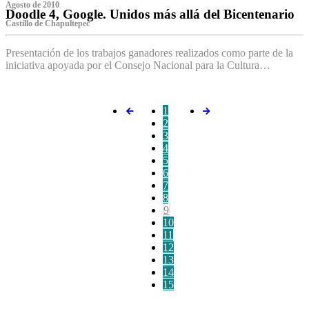
Agosto de 2010
Doodle 4, Google. Unidos más allá del Bicentenario
Castillo de Chapultepec
Presentación de los trabajos ganadores realizados como parte de la
iniciativa apoyada por el Consejo Nacional para la Cultura…
1
2
3
4
5
6
7
8
9
10
11
12
13
14
15