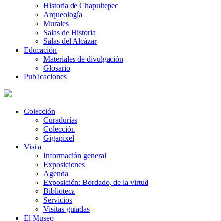
Historia de Chapultepec
Arqueología
Murales
Salas de Historia
Salas del Alcázar
Educación
Materiales de divulgación
Glosario
Publicaciones
Colección
Curadurías
Colección
Gigapixel
Visita
Información general
Exposiciones
Agenda
Exposición: Bordado, de la virtud
Biblioteca
Servicios
Visitas guiadas
El Museo