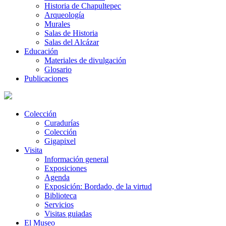
Historia de Chapultepec
Arqueología
Murales
Salas de Historia
Salas del Alcázar
Educación
Materiales de divulgación
Glosario
Publicaciones
Colección
Curadurías
Colección
Gigapixel
Visita
Información general
Exposiciones
Agenda
Exposición: Bordado, de la virtud
Biblioteca
Servicios
Visitas guiadas
El Museo