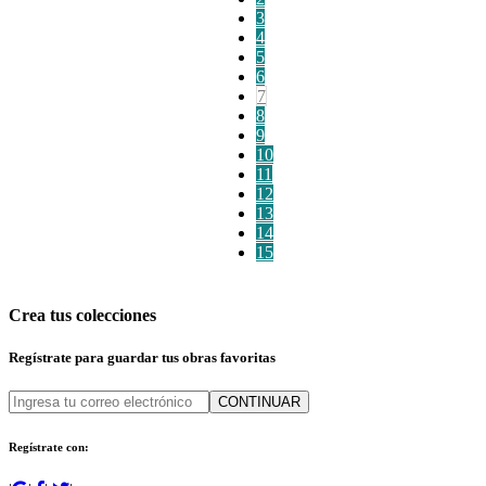
3
4
5
6
7
8
9
10
11
12
13
14
15
Crea tus colecciones
Regístrate para guardar tus obras favoritas
CONTINUAR
Regístrate con: