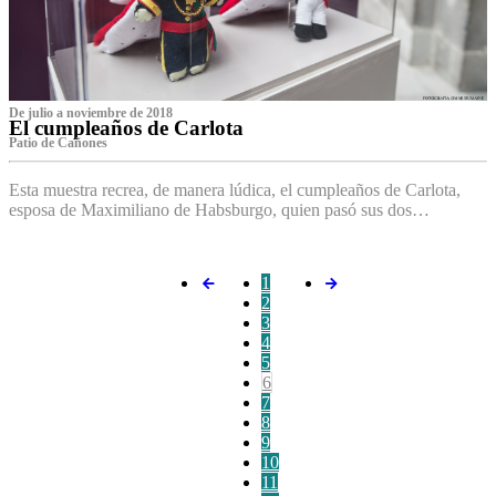
De julio a noviembre de 2018
El cumpleaños de Carlota
Patio de Cañones
Esta muestra recrea, de manera lúdica, el cumpleaños de Carlota,
esposa de Maximiliano de Habsburgo, quien pasó sus dos…
1
2
3
4
5
6
7
8
9
10
11