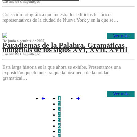
Castillo de Chapultepec
Colección fotográfica que muestra los edificios históricos
representativos de la ciudad de Nueva York y en la que se…
Ver más
De junio a octubre de 2007
Paradigmas de la Palabra. Gramáticas
indígenas de los siglos XVI, XVII, XVIII
Castillo de Chapultepec
Esta larga historia es la que ahora se exhibe. Presentamos una
exposición que demuestra que la búsqueda de la unidad
gramatical…
Ver más
1
2
3
4
5
6
7
8