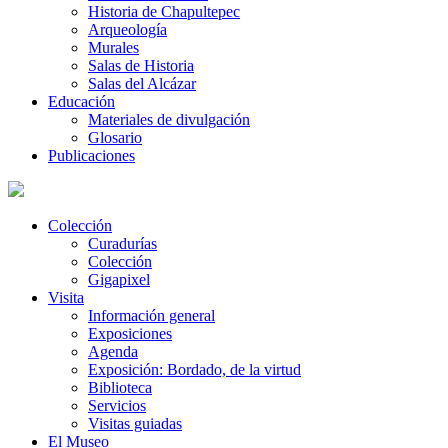
Historia de Chapultepec
Arqueología
Murales
Salas de Historia
Salas del Alcázar
Educación
Materiales de divulgación
Glosario
Publicaciones
Colección
Curadurías
Colección
Gigapixel
Visita
Información general
Exposiciones
Agenda
Exposición: Bordado, de la virtud
Biblioteca
Servicios
Visitas guiadas
El Museo