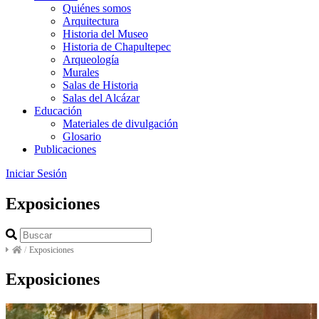
Quiénes somos
Arquitectura
Historia del Museo
Historia de Chapultepec
Arqueología
Murales
Salas de Historia
Salas del Alcázar
Educación
Materiales de divulgación
Glosario
Publicaciones
Iniciar Sesión
Exposiciones
/
Exposiciones
Exposiciones