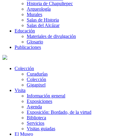
Historia de Chapultepec
Arqueología
Murales
Salas de Historia
Salas del Alcázar
Educación
Materiales de divulgación
Glosario
Publicaciones
Colección
Curadurías
Colección
Gigapixel
Visita
Información general
Exposiciones
Agenda
Exposición: Bordado, de la virtud
Biblioteca
Servicios
Visitas guiadas
El Museo