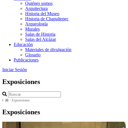
Quiénes somos
Arquitectura
Historia del Museo
Historia de Chapultepec
Arqueología
Murales
Salas de Historia
Salas del Alcázar
Educación
Materiales de divulgación
Glosario
Publicaciones
Iniciar Sesión
Exposiciones
/
Exposiciones
Exposiciones