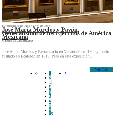
De diciembre de 2015 a abril de 2016
José María Morelos y Pavón,
Generalísimo de los Ejércitos de América
Mexicana
C‌astillo de Chapultepec
José María Morelos y Pavón nació en Valladolid en 1765 y murió
fusilado en Ecatepec en 1815. Pero en esta exposición…
Ver más
1
2
3
4
5
6
7
8
9
10