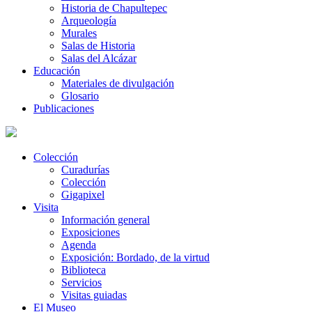
Historia de Chapultepec
Arqueología
Murales
Salas de Historia
Salas del Alcázar
Educación
Materiales de divulgación
Glosario
Publicaciones
Colección
Curadurías
Colección
Gigapixel
Visita
Información general
Exposiciones
Agenda
Exposición: Bordado, de la virtud
Biblioteca
Servicios
Visitas guiadas
El Museo