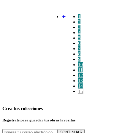
1
2
3
4
5
6
7
8
9
10
11
12
13
14
15
Crea tus colecciones
Regístrate para guardar tus obras favoritas
CONTINUAR