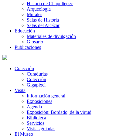
Historia de Chapultepec
Arqueología
Murales
Salas de Historia
Salas del Alcázar
Educación
Materiales de divulgación
Glosario
Publicaciones
Colección
Curadurías
Colección
Gigapixel
Visita
Información general
Exposiciones
Agenda
Exposición: Bordado, de la virtud
Biblioteca
Servicios
Visitas guiadas
El Museo