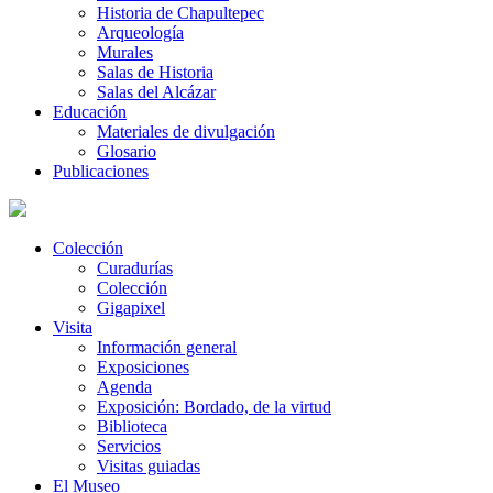
Historia de Chapultepec
Arqueología
Murales
Salas de Historia
Salas del Alcázar
Educación
Materiales de divulgación
Glosario
Publicaciones
Colección
Curadurías
Colección
Gigapixel
Visita
Información general
Exposiciones
Agenda
Exposición: Bordado, de la virtud
Biblioteca
Servicios
Visitas guiadas
El Museo