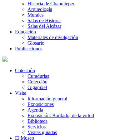
Historia de Chapultepec
Arqueología
Murales
Salas de Historia
Salas del Alcázar
Educación
Materiales de divulgación
Glosario
Publicaciones
Colección
Curadurías
Colección
Gigapixel
Visita
Información general
Exposiciones
Agenda
Exposición: Bordado, de la virtud
Biblioteca
Servicios
Visitas guiadas
El Museo