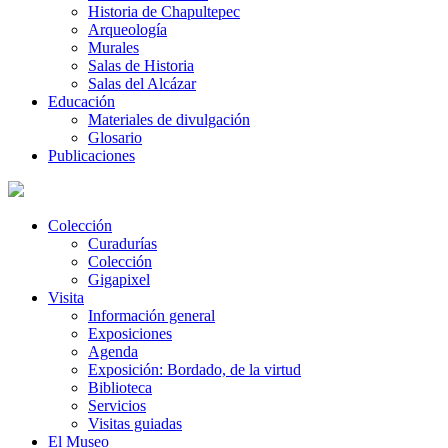
Historia de Chapultepec
Arqueología
Murales
Salas de Historia
Salas del Alcázar
Educación
Materiales de divulgación
Glosario
Publicaciones
Colección
Curadurías
Colección
Gigapixel
Visita
Información general
Exposiciones
Agenda
Exposición: Bordado, de la virtud
Biblioteca
Servicios
Visitas guiadas
El Museo