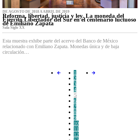
DE AGOSTO DE 2018 A ABRIL DE 2019
Reforma, libertad, justicia y ley. La moneda del
Ejército Libertador del Sur en el centenario luctuoso
de Emiliano Zapata
Sala Siglo XX
Esta muestra exhibe parte del acervo del Banco de México
relacionado con Emiliano Zapata. Monedas única y de baja
circulación…
1
2
3
4
5
6
7
8
9
10
11
12