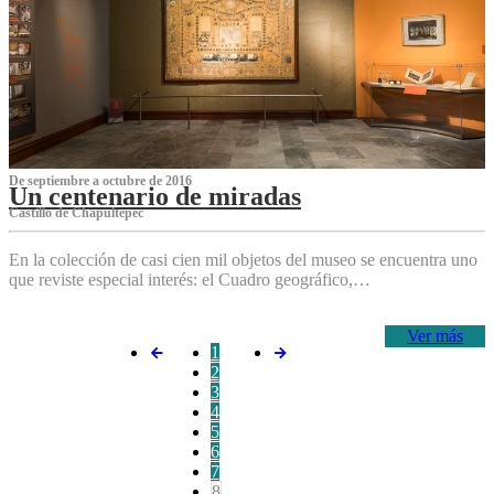
De septiembre a octubre de 2016
Un centenario de miradas
Castillo de Chapultepec
En la colección de casi cien mil objetos del museo se encuentra uno
que reviste especial interés: el Cuadro geográfico,…
Ver más
1
2
3
4
5
6
7
8