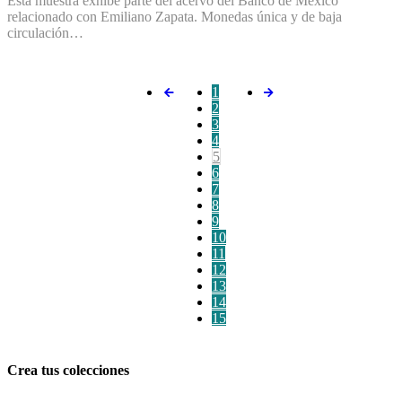
Esta muestra exhibe parte del acervo del Banco de México
relacionado con Emiliano Zapata. Monedas única y de baja
circulación…
1
2
3
4
5
6
7
8
9
10
11
12
13
14
15
Crea tus colecciones