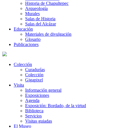
Historia de Chapultepec
Arqueología
Murales
Salas de Historia
Salas del Alcázar
Educación
Materiales de divulgación
Glosario
Publicaciones
Colección
Curadurías
Colección
Gigapixel
Visita
Información general
Exposiciones
Agenda
Exposición: Bordado, de la virtud
Biblioteca
Servicios
Visitas guiadas
El Museo