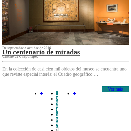
De septiembre a octubre de 2016
Un centenario de miradas
Castillo de Chapultepec
En la colección de casi cien mil objetos del museo se encuentra uno
que reviste especial interés: el Cuadro geográfico,…
Ver más
1
2
3
4
5
6
7
8