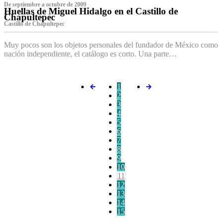
De septiembre a octubre de 2009
Huellas de Miguel Hidalgo en el Castillo de
Chapultepec
Castillo de Chapultepec
Muy pocos son los objetos personales del fundador de México como
nación independiente, el catálogo es corto. Una parte…
1
2
3
4
5
6
7
8
9
10
11
12
13
14
15