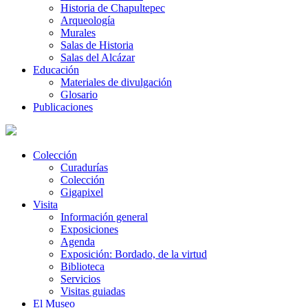
Historia de Chapultepec
Arqueología
Murales
Salas de Historia
Salas del Alcázar
Educación
Materiales de divulgación
Glosario
Publicaciones
Colección
Curadurías
Colección
Gigapixel
Visita
Información general
Exposiciones
Agenda
Exposición: Bordado, de la virtud
Biblioteca
Servicios
Visitas guiadas
El Museo