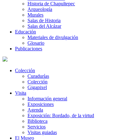
Historia de Chapultepec
Arqueología
Murales
Salas de Historia
Salas del Alcázar
Educación
Materiales de divulgación
Glosario
Publicaciones
Colección
Curadurías
Colección
Gigapixel
Visita
Información general
Exposiciones
Agenda
Exposición: Bordado, de la virtud
Biblioteca
Servicios
Visitas guiadas
El Museo