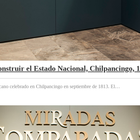
nstruir el Estado Nacional, Chilpancingo, 
cano celebrado en Chilpancingo en septiembre de 1813. El…