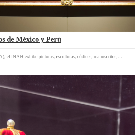
os de México y Perú
 el INAH exhibe pinturas, esculturas, códices, manuscritos,…