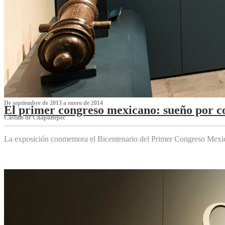
De septiembre de 2013 a enero de 2014
El primer congreso mexicano: sueño por co
Castillo de Chapultepec
La exposición conmemora el Bicentenario del Primer Congreso Mexi