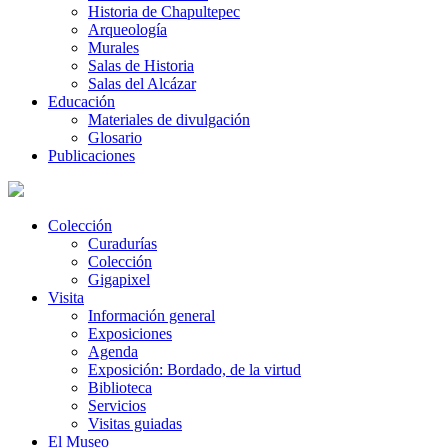
Historia de Chapultepec
Arqueología
Murales
Salas de Historia
Salas del Alcázar
Educación
Materiales de divulgación
Glosario
Publicaciones
Colección
Curadurías
Colección
Gigapixel
Visita
Información general
Exposiciones
Agenda
Exposición: Bordado, de la virtud
Biblioteca
Servicios
Visitas guiadas
El Museo