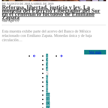
DE AGOSTO DE 2018 A ABRIL DE 2019
Reforma, libertad, justicia y ley. La
moneda del Ejército Libertador del Sur
en el centenario luctuoso de Emiliano
Zapata
Sala Siglo XX
Esta muestra exhibe parte del acervo del Banco de México
relacionado con Emiliano Zapata. Monedas única y de baja
circulación…
Ver más
1
2
3
4
5
6
7
8
9
10
11
12
13