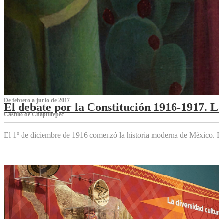
De febrero a junio de 2017
El debate por la Constitución 1916-1917. 
Castillo de Chapultepec
El 1º de diciembre de 1916 comenzó la historia moderna de México. Es