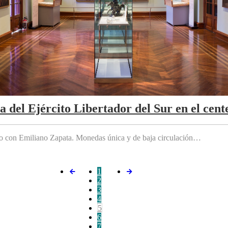
da del Ejército Libertador del Sur en el cen
do con Emiliano Zapata. Monedas única y de baja circulación…
1
2
3
4
5
6
7