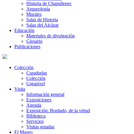
Historia de Chapultepec
Arqueología
Murales
Salas de Historia
Salas del Alcázar
Educación
Materiales de divulgación
Glosario
Publicaciones
Colección
Curadurías
Colección
Gigapixel
Visita
Información general
Exposiciones
Agenda
Exposición: Bordado, de la virtud
Biblioteca
Servicios
Visitas guiadas
El Museo