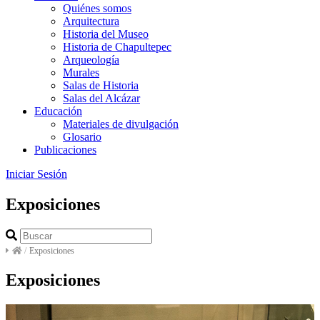
Quiénes somos
Arquitectura
Historia del Museo
Historia de Chapultepec
Arqueología
Murales
Salas de Historia
Salas del Alcázar
Educación
Materiales de divulgación
Glosario
Publicaciones
Iniciar Sesión
Exposiciones
/
Exposiciones
Exposiciones