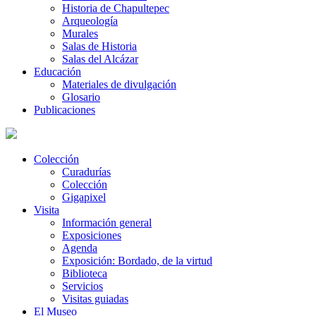
Historia de Chapultepec
Arqueología
Murales
Salas de Historia
Salas del Alcázar
Educación
Materiales de divulgación
Glosario
Publicaciones
Colección
Curadurías
Colección
Gigapixel
Visita
Información general
Exposiciones
Agenda
Exposición: Bordado, de la virtud
Biblioteca
Servicios
Visitas guiadas
El Museo