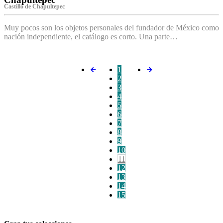
Castillo de Chapultepec
Muy pocos son los objetos personales del fundador de México como
nación independiente, el catálogo es corto. Una parte…
1
2
3
4
5
6
7
8
9
10
11
12
13
14
15