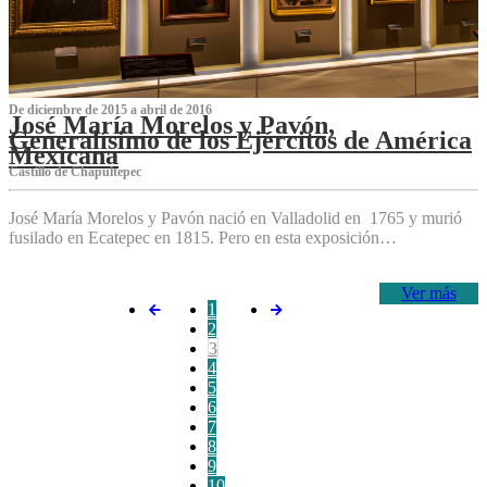
De diciembre de 2015 a abril de 2016
José María Morelos y Pavón,
Generalísimo de los Ejércitos de América
Mexicana
C‌astillo de Chapultepec
José María Morelos y Pavón nació en Valladolid en 1765 y murió
fusilado en Ecatepec en 1815. Pero en esta exposición…
Ver más
1
2
3
4
5
6
7
8
9
10