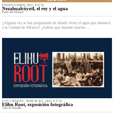
ENERO A ABRIL 2023 , 9-17 H.
Nezahualcóyotl, el rey y el agua
Patio del Alcázar
¿Alguna vez te has preguntado de dónde viene el agua que abastece
a la Ciudad de México? ¿Sabías que durante mucho…
LUN 2 MARZO - DOM 30 JUL 2023, 9-17 H.
Elihu Root, exposición fotográfica
Sala de Batalla