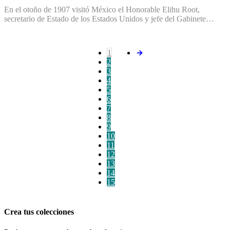
En el otoño de 1907 visitó México el Honorable Elihu Root,
secretario de Estado de los Estados Unidos y jefe del Gabinete…
1
2
3
4
5
6
7
8
9
10
11
12
13
14
15
Crea tus colecciones