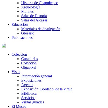
Historia de Chapultepec
Arqueología
Murales
Salas de Historia
Salas del Alcázar
Educación
Materiales de divulgación
Glosario
Publicaciones
Colección
Curadurías
Colección
Gigapixel
Visita
Información general
Exposiciones
Agenda
Exposición: Bordado, de la virtud
Biblioteca
Servicios
Visitas guiadas
El Museo