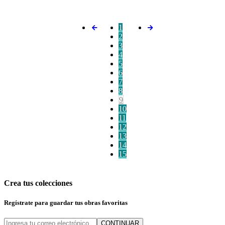
1
2
3
4
5
6
7
8
9
10
11
12
13
14
15
Crea tus colecciones
Regístrate para guardar tus obras favoritas
CONTINUAR