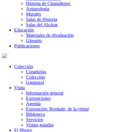
Historia de Chapultepec
Arqueología
Murales
Salas de Historia
Salas del Alcázar
Educación
Materiales de divulgación
Glosario
Publicaciones
Colección
Curadurías
Colección
Gigapixel
Visita
Información general
Exposiciones
Agenda
Exposición: Bordado, de la virtud
Biblioteca
Servicios
Visitas guiadas
El Museo