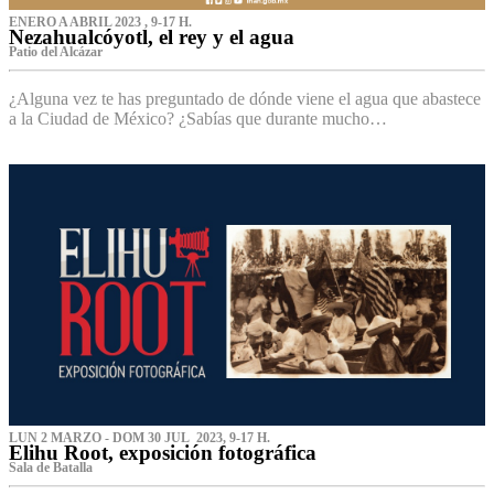
ENERO A ABRIL 2023 , 9-17 H.
Nezahualcóyotl, el rey y el agua
Patio del Alcázar
¿Alguna vez te has preguntado de dónde viene el agua que abastece
a la Ciudad de México? ¿Sabías que durante mucho…
LUN 2 MARZO - DOM 30 JUL 2023, 9-17 H.
Elihu Root, exposición fotográfica
Sala de Batalla