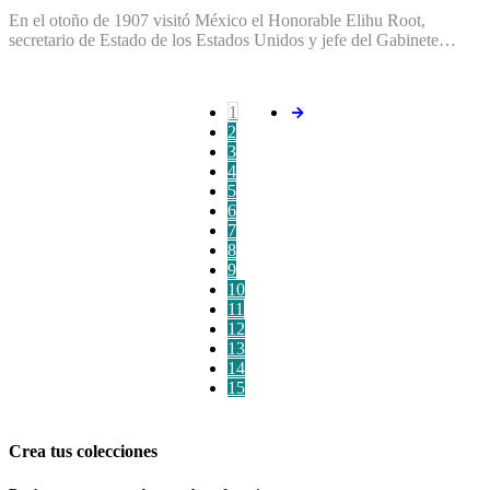
En el otoño de 1907 visitó México el Honorable Elihu Root,
secretario de Estado de los Estados Unidos y jefe del Gabinete…
1
2
3
4
5
6
7
8
9
10
11
12
13
14
15
Crea tus colecciones