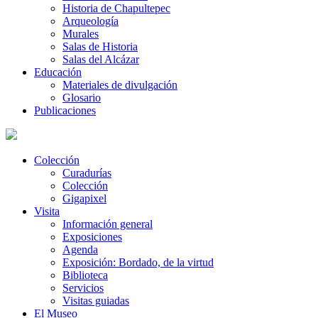
Historia de Chapultepec
Arqueología
Murales
Salas de Historia
Salas del Alcázar
Educación
Materiales de divulgación
Glosario
Publicaciones
Colección
Curadurías
Colección
Gigapixel
Visita
Información general
Exposiciones
Agenda
Exposición: Bordado, de la virtud
Biblioteca
Servicios
Visitas guiadas
El Museo