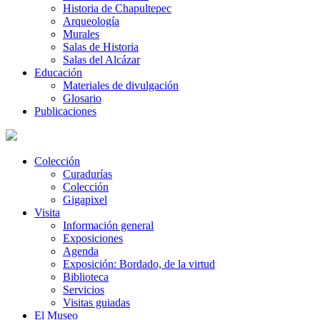
Historia de Chapultepec
Arqueología
Murales
Salas de Historia
Salas del Alcázar
Educación
Materiales de divulgación
Glosario
Publicaciones
Colección
Curadurías
Colección
Gigapixel
Visita
Información general
Exposiciones
Agenda
Exposición: Bordado, de la virtud
Biblioteca
Servicios
Visitas guiadas
El Museo