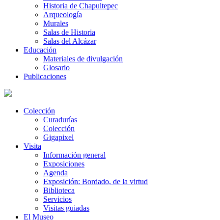
Historia de Chapultepec
Arqueología
Murales
Salas de Historia
Salas del Alcázar
Educación
Materiales de divulgación
Glosario
Publicaciones
Colección
Curadurías
Colección
Gigapixel
Visita
Información general
Exposiciones
Agenda
Exposición: Bordado, de la virtud
Biblioteca
Servicios
Visitas guiadas
El Museo