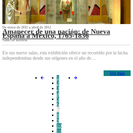
De enero de 2011 a abril de 2012
Amanecer de una nación: de Nueva
España a México, 1765-1836
Salas de historia
En sus nueve salas, esta exhibición ofrece un recorrido por la lucha
independentista desde sus orígenes en el año de…
Ver más
1
2
3
4
5
6
7
8
9
10
11