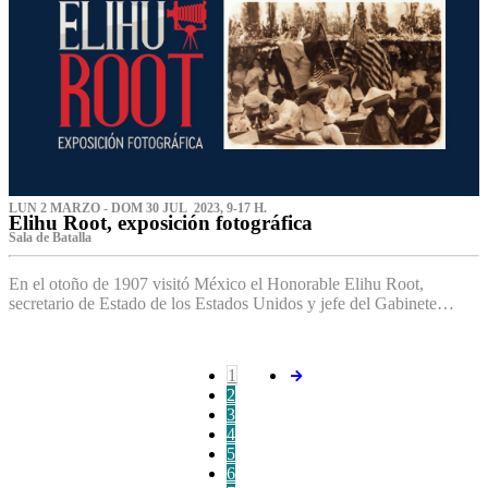
LUN 2 MARZO - DOM 30 JUL 2023, 9-17 H.
Elihu Root, exposición fotográfica
Sala de Batalla
En el otoño de 1907 visitó México el Honorable Elihu Root,
secretario de Estado de los Estados Unidos y jefe del Gabinete…
1
2
3
4
5
6