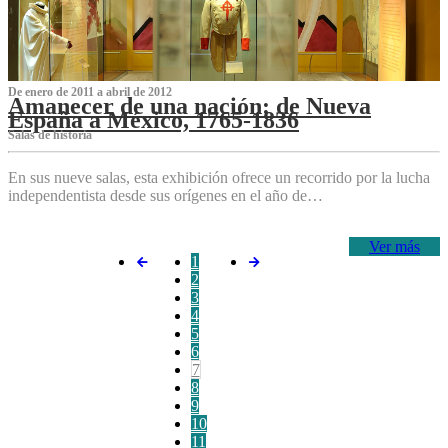
De enero de 2011 a abril de 2012
Amanecer de una nación: de Nueva
España a México, 1765-1836
Salas de historia
En sus nueve salas, esta exhibición ofrece un recorrido por la lucha
independentista desde sus orígenes en el año de…
Ver más
1
2
3
4
5
6
7
8
9
10
11