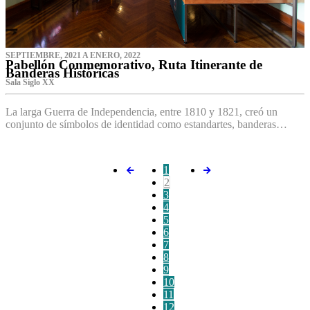
SEPTIEMBRE, 2021 A ENERO, 2022
Pabellón Conmemorativo, Ruta Itinerante de
Banderas Históricas
Sala Siglo XX
La larga Guerra de Independencia, entre 1810 y 1821, creó un
conjunto de símbolos de identidad como estandartes, banderas…
1
2
3
4
5
6
7
8
9
10
11
12