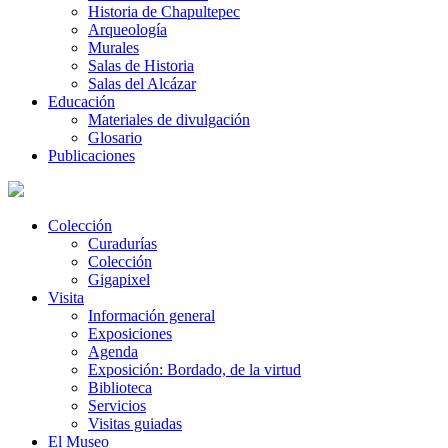
Historia de Chapultepec
Arqueología
Murales
Salas de Historia
Salas del Alcázar
Educación
Materiales de divulgación
Glosario
Publicaciones
Colección
Curadurías
Colección
Gigapixel
Visita
Información general
Exposiciones
Agenda
Exposición: Bordado, de la virtud
Biblioteca
Servicios
Visitas guiadas
El Museo