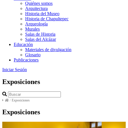
Quiénes somos
Arquitectura
Historia del Museo
Historia de Chapultepec
Arqueología
Murales
Salas de Historia
Salas del Alcázar
Educación
Materiales de divulgación
Glosario
Publicaciones
Iniciar Sesión
Exposiciones
/
Exposiciones
Exposiciones