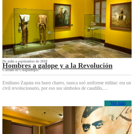
De julio a septiembre de 2010
Hombres a galope y a la Revolución
Castillo de Chapultepec
Emiliano Zapata era buen charro, nunca usó uniforme militar: era un
civil revolucionario, por eso sus símbolos de caudillo,…
Ver más