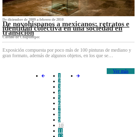
De diciembre de 2009 a febrero de 2010
De novohispanos a mexicanos: retratos e
identidad colectiva en una sociedad en
transición
Castillo de Chapultepec
Exposición compuesta por poco más de 100 pinturas de mediano y
gran formato, además de algunos objetos, en los que se…
Ver más
1
2
3
4
5
6
7
8
9
10
11
12