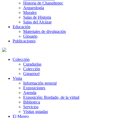
Historia de Chapultepec
Arqueología
Murales
Salas de Historia
Salas del Alcázar
Educación
Materiales de divulgación
Glosario
Publicaciones
Colección
Curadurías
Colección
Gigapixel
Visita
Información general
Exposiciones
Agenda
Exposición: Bordado, de la virtud
Biblioteca
Servicios
Visitas guiadas
El Museo