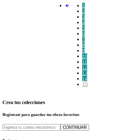
1
2
3
4
5
6
7
8
9
10
11
12
13
14
15
Crea tus colecciones
Regístrate para guardar tus obras favoritas
CONTINUAR