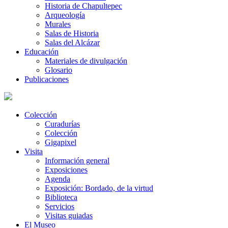
Historia de Chapultepec
Arqueología
Murales
Salas de Historia
Salas del Alcázar
Educación
Materiales de divulgación
Glosario
Publicaciones
Colección
Curadurías
Colección
Gigapixel
Visita
Información general
Exposiciones
Agenda
Exposición: Bordado, de la virtud
Biblioteca
Servicios
Visitas guiadas
El Museo