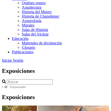
Quiénes somos
Arquitectura
Historia del Museo
Historia de Chapultepec
Arqueología
Murales
Salas de Historia
Salas del Alcázar
Educación
Materiales de divulgación
Glosario
Publicaciones
Iniciar Sesión
Exposiciones
/
Exposiciones
Exposiciones