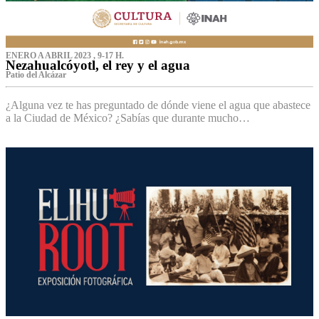
ENERO A ABRIL 2023 , 9-17 H.
Nezahualcóyotl, el rey y el agua
Patio del Alcázar
¿Alguna vez te has preguntado de dónde viene el agua que abastece
a la Ciudad de México? ¿Sabías que durante mucho…