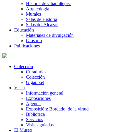
Historia de Chapultepec
Arqueología
Murales
Salas de Historia
Salas del Alcázar
Educación
Materiales de divulgación
Glosario
Publicaciones
Colección
Curadurías
Colección
Gigapixel
Visita
Información general
Exposiciones
Agenda
Exposición: Bordado, de la virtud
Biblioteca
Servicios
Visitas guiadas
El Museo