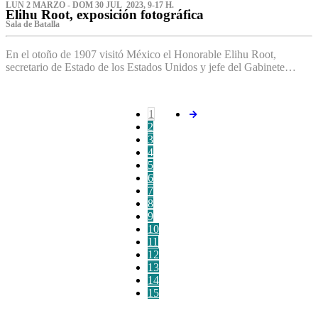
LUN 2 MARZO - DOM 30 JUL 2023, 9-17 H.
Elihu Root, exposición fotográfica
Sala de Batalla
En el otoño de 1907 visitó México el Honorable Elihu Root,
secretario de Estado de los Estados Unidos y jefe del Gabinete…
1
2
3
4
5
6
7
8
9
10
11
12
13
14
15