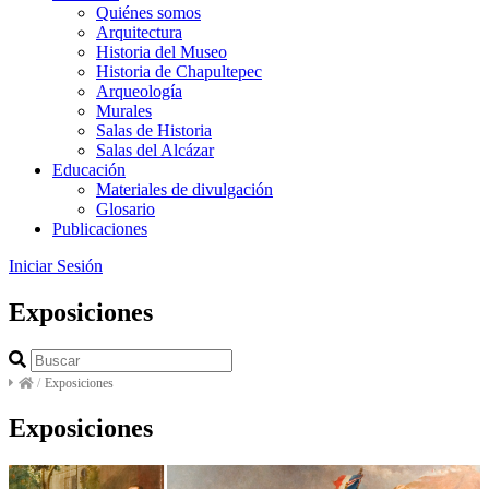
Quiénes somos
Arquitectura
Historia del Museo
Historia de Chapultepec
Arqueología
Murales
Salas de Historia
Salas del Alcázar
Educación
Materiales de divulgación
Glosario
Publicaciones
Iniciar Sesión
Exposiciones
/
Exposiciones
Exposiciones