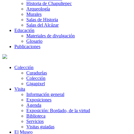
Historia de Chapultepec
Arqueología
Murales
Salas de Historia
Salas del Alcázar
Educación
Materiales de divulgación
Glosario
Publicaciones
Colección
Curadurías
Colección
Gigapixel
Visita
Información general
Exposiciones
Agenda
Exposición: Bordado, de la virtud
Biblioteca
Servicios
Visitas guiadas
El Museo