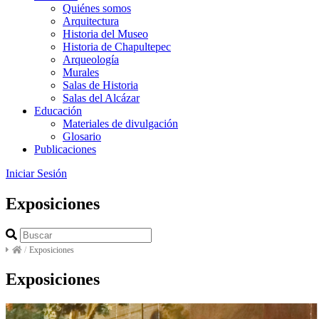
Quiénes somos
Arquitectura
Historia del Museo
Historia de Chapultepec
Arqueología
Murales
Salas de Historia
Salas del Alcázar
Educación
Materiales de divulgación
Glosario
Publicaciones
Iniciar Sesión
Exposiciones
/
Exposiciones
Exposiciones