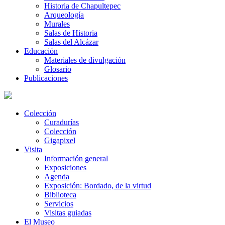
Historia de Chapultepec
Arqueología
Murales
Salas de Historia
Salas del Alcázar
Educación
Materiales de divulgación
Glosario
Publicaciones
Colección
Curadurías
Colección
Gigapixel
Visita
Información general
Exposiciones
Agenda
Exposición: Bordado, de la virtud
Biblioteca
Servicios
Visitas guiadas
El Museo