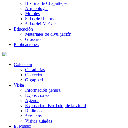
Historia de Chapultepec
Arqueología
Murales
Salas de Historia
Salas del Alcázar
Educación
Materiales de divulgación
Glosario
Publicaciones
Colección
Curadurías
Colección
Gigapixel
Visita
Información general
Exposiciones
Agenda
Exposición: Bordado, de la virtud
Biblioteca
Servicios
Visitas guiadas
El Museo