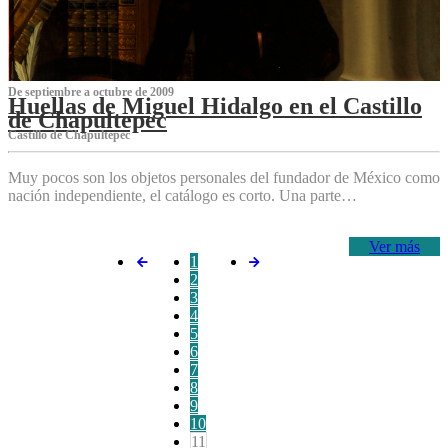
De septiembre a octubre de 2009
Huellas de Miguel Hidalgo en el Castillo
de Chapultepec
Castillo de Chapultepec
Muy pocos son los objetos personales del fundador de México como
nación independiente, el catálogo es corto. Una parte…
Ver más
1
2
3
4
5
6
7
8
9
10
11