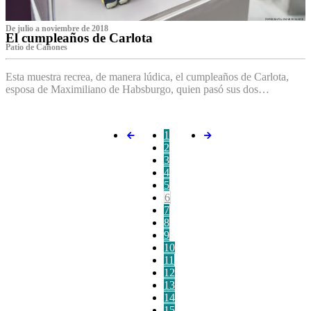
De julio a noviembre de 2018
El cumpleaños de Carlota
Patio de Cañones
Esta muestra recrea, de manera lúdica, el cumpleaños de Carlota,
esposa de Maximiliano de Habsburgo, quien pasó sus dos…
1
2
3
4
5
6
7
8
9
10
11
12
13
14
15