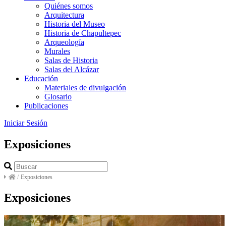
Quiénes somos
Arquitectura
Historia del Museo
Historia de Chapultepec
Arqueología
Murales
Salas de Historia
Salas del Alcázar
Educación
Materiales de divulgación
Glosario
Publicaciones
Iniciar Sesión
Exposiciones
/
Exposiciones
Exposiciones