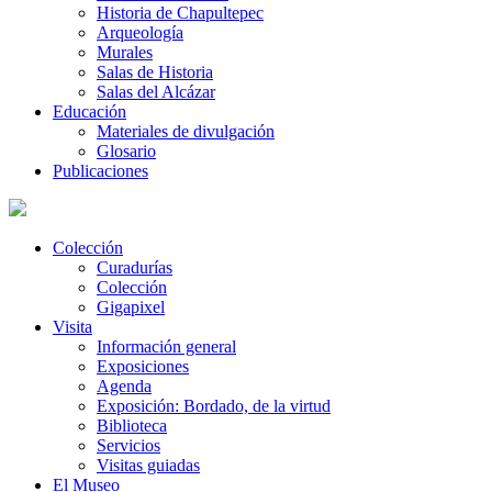
Historia de Chapultepec
Arqueología
Murales
Salas de Historia
Salas del Alcázar
Educación
Materiales de divulgación
Glosario
Publicaciones
Colección
Curadurías
Colección
Gigapixel
Visita
Información general
Exposiciones
Agenda
Exposición: Bordado, de la virtud
Biblioteca
Servicios
Visitas guiadas
El Museo