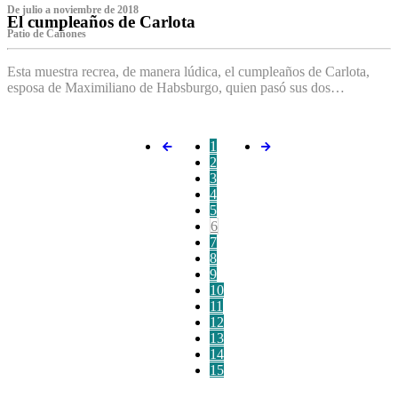
De julio a noviembre de 2018
El cumpleaños de Carlota
Patio de Cañones
Esta muestra recrea, de manera lúdica, el cumpleaños de Carlota,
esposa de Maximiliano de Habsburgo, quien pasó sus dos…
1
2
3
4
5
6
7
8
9
10
11
12
13
14
15