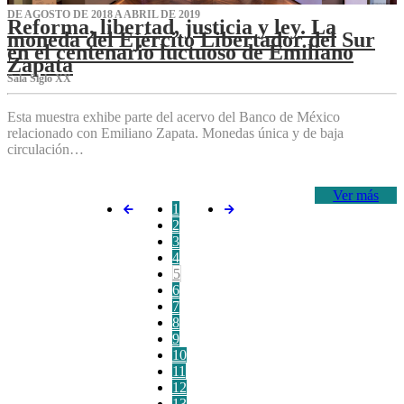
DE AGOSTO DE 2018 A ABRIL DE 2019
Reforma, libertad, justicia y ley. La
moneda del Ejército Libertador del Sur
en el centenario luctuoso de Emiliano
Zapata
Sala Siglo XX
Esta muestra exhibe parte del acervo del Banco de México
relacionado con Emiliano Zapata. Monedas única y de baja
circulación…
Ver más
1
2
3
4
5
6
7
8
9
10
11
12
13