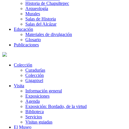
Historia de Chapultepec
Arqueología
Murales
Salas de Historia
Salas del Alcázar
Educación
Materiales de divulgación
Glosario
Publicaciones
Colección
Curadurías
Colección
Gigapixel
Visita
Información general
Exposiciones
Agenda
Exposición: Bordado, de la virtud
Biblioteca
Servicios
Visitas guiadas
El Museo