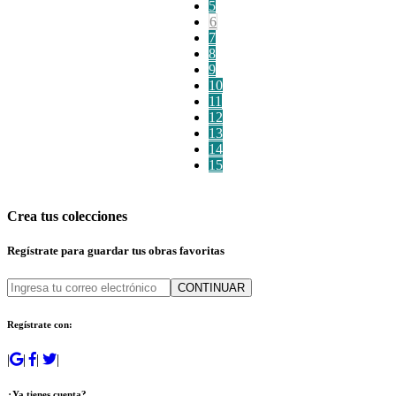
5
6
7
8
9
10
11
12
13
14
15
Crea tus colecciones
Regístrate para guardar tus obras favoritas
CONTINUAR
Regístrate con:
|
|
|
|
¿Ya tienes cuenta?