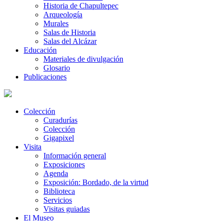
Historia de Chapultepec
Arqueología
Murales
Salas de Historia
Salas del Alcázar
Educación
Materiales de divulgación
Glosario
Publicaciones
Colección
Curadurías
Colección
Gigapixel
Visita
Información general
Exposiciones
Agenda
Exposición: Bordado, de la virtud
Biblioteca
Servicios
Visitas guiadas
El Museo