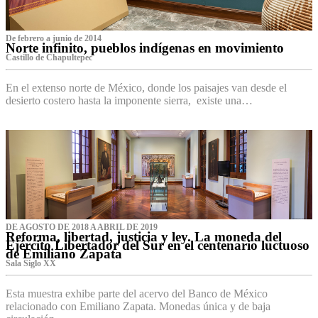
De febrero a junio de 2014
Norte infinito, pueblos indígenas en movimiento
Castillo de Chapultepec
En el extenso norte de México, donde los paisajes van desde el
desierto costero hasta la imponente sierra, existe una…
DE AGOSTO DE 2018 A ABRIL DE 2019
Reforma, libertad, justicia y ley. La moneda del
Ejército Libertador del Sur en el centenario luctuoso
de Emiliano Zapata
Sala Siglo XX
Esta muestra exhibe parte del acervo del Banco de México
relacionado con Emiliano Zapata. Monedas única y de baja