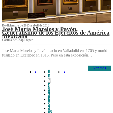
De diciembre de 2015 a abril de 2016
José María Morelos y Pavón,
Generalísimo de los Ejércitos de América
Mexicana
C‌astillo de Chapultepec
José María Morelos y Pavón nació en Valladolid en 1765 y murió
fusilado en Ecatepec en 1815. Pero en esta exposición…
Ver más
1
2
3
4
5
6
7
8
9
10