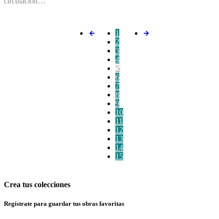
circulación…
1
2
3
4
5
6
7
8
9
10
11
12
13
14
15
Crea tus colecciones
Regístrate para guardar tus obras favoritas