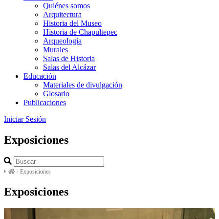
Quiénes somos
Arquitectura
Historia del Museo
Historia de Chapultepec
Arqueología
Murales
Salas de Historia
Salas del Alcázar
Educación
Materiales de divulgación
Glosario
Publicaciones
Iniciar Sesión
Exposiciones
/
Exposiciones
Exposiciones