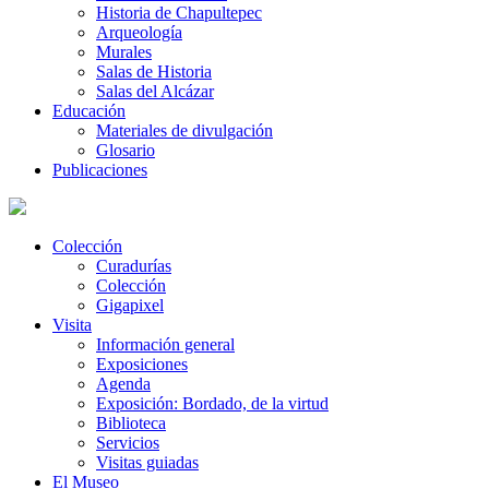
Historia de Chapultepec
Arqueología
Murales
Salas de Historia
Salas del Alcázar
Educación
Materiales de divulgación
Glosario
Publicaciones
Colección
Curadurías
Colección
Gigapixel
Visita
Información general
Exposiciones
Agenda
Exposición: Bordado, de la virtud
Biblioteca
Servicios
Visitas guiadas
El Museo