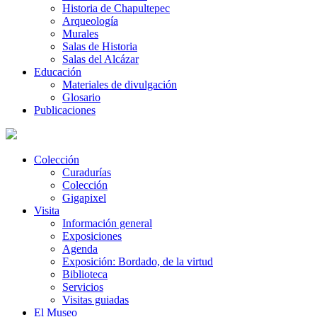
Historia de Chapultepec
Arqueología
Murales
Salas de Historia
Salas del Alcázar
Educación
Materiales de divulgación
Glosario
Publicaciones
Colección
Curadurías
Colección
Gigapixel
Visita
Información general
Exposiciones
Agenda
Exposición: Bordado, de la virtud
Biblioteca
Servicios
Visitas guiadas
El Museo