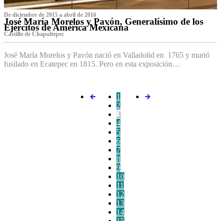
De diciembre de 2015 a abril de 2016
José María Morelos y Pavón, Generalísimo de los
Ejércitos de América Mexicana
C‌astillo de Chapultepec
José María Morelos y Pavón nació en Valladolid en 1765 y murió
fusilado en Ecatepec en 1815. Pero en esta exposición…
1
2
3
4
5
6
7
8
9
10
11
12
13
14
15