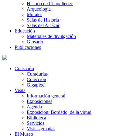
Historia de Chapultepec
Arqueología
Murales
Salas de Historia
Salas del Alcázar
Educación
Materiales de divulgación
Glosario
Publicaciones
Colección
Curadurías
Colección
Gigapixel
Visita
Información general
Exposiciones
Agenda
Exposición: Bordado, de la virtud
Biblioteca
Servicios
Visitas guiadas
El Museo