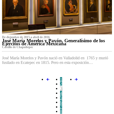
De diciembre de 2015 a abril de 2016
José María Morelos y Pavón, Generalísimo de los
Ejércitos de América Mexicana
C‌astillo de Chapultepec
José María Morelos y Pavón nació en Valladolid en 1765 y murió
fusilado en Ecatepec en 1815. Pero en esta exposición…
1
2
3
4
5
6
7
8