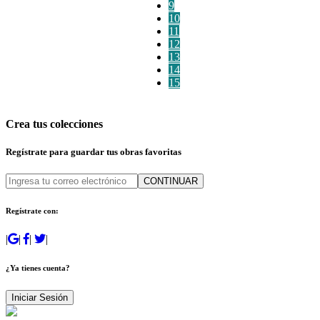
9
10
11
12
13
14
15
Crea tus colecciones
Regístrate para guardar tus obras favoritas
CONTINUAR
Regístrate con:
|
|
|
|
¿Ya tienes cuenta?
Iniciar Sesión