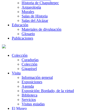
Historia de Chapultepec
Arqueología
Murales
Salas de Historia
Salas del Alcázar
Educación
Materiales de divulgación
Glosario
Publicaciones
Colección
Curadurías
Colección
Gigapixel
Visita
Información general
Exposiciones
Agenda
Exposición: Bordado, de la virtud
Biblioteca
Servicios
Visitas guiadas
El Museo