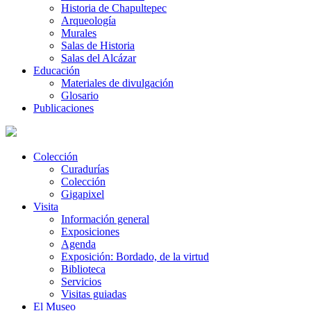
Historia de Chapultepec
Arqueología
Murales
Salas de Historia
Salas del Alcázar
Educación
Materiales de divulgación
Glosario
Publicaciones
Colección
Curadurías
Colección
Gigapixel
Visita
Información general
Exposiciones
Agenda
Exposición: Bordado, de la virtud
Biblioteca
Servicios
Visitas guiadas
El Museo