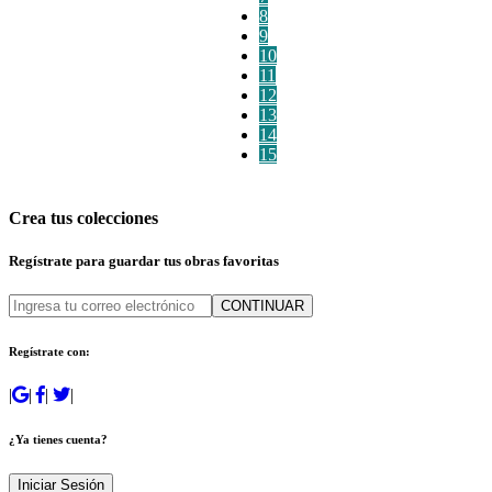
8
9
10
11
12
13
14
15
Crea tus colecciones
Regístrate para guardar tus obras favoritas
CONTINUAR
Regístrate con:
|
|
|
|
¿Ya tienes cuenta?
Iniciar Sesión