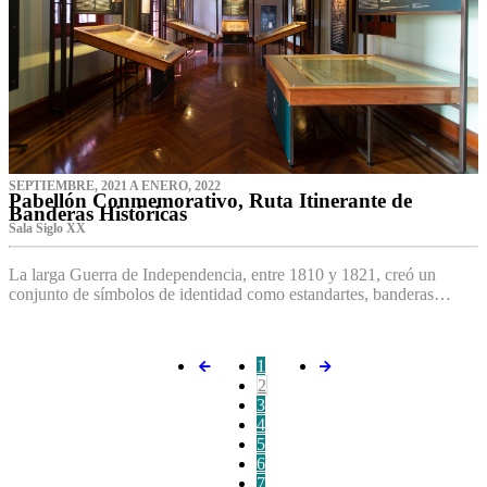
SEPTIEMBRE, 2021 A ENERO, 2022
Pabellón Conmemorativo, Ruta Itinerante de
Banderas Históricas
Sala Siglo XX
La larga Guerra de Independencia, entre 1810 y 1821, creó un
conjunto de símbolos de identidad como estandartes, banderas…
1
2
3
4
5
6
7