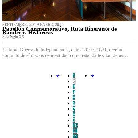
SEPTIEMBRE, 2021 A ENERO, 2022
Pabellón Conmemorativo, Ruta Itinerante de
Banderas Históricas
Sala Siglo XX
La larga Guerra de Independencia, entre 1810 y 1821, creó un
conjunto de símbolos de identidad como estandartes, banderas…
1
2
3
4
5
6
7
8
9
10
11
12