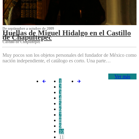
De septiembre a octubre de 2009
Huellas de Miguel Hidalgo en el Castillo
de Chapultepec
Castillo de Chapultepec
Muy pocos son los objetos personales del fundador de México como
nación independiente, el catálogo es corto. Una parte…
Ver más
1
2
3
4
5
6
7
8
9
10
11