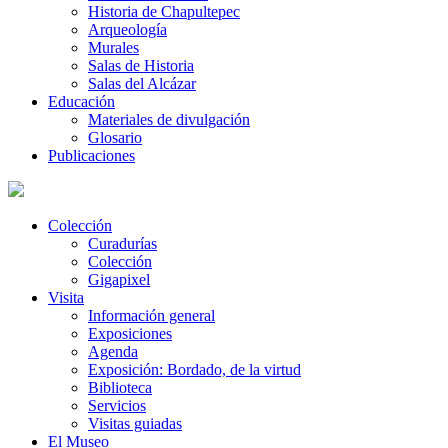
Historia de Chapultepec
Arqueología
Murales
Salas de Historia
Salas del Alcázar
Educación
Materiales de divulgación
Glosario
Publicaciones
Colección
Curadurías
Colección
Gigapixel
Visita
Información general
Exposiciones
Agenda
Exposición: Bordado, de la virtud
Biblioteca
Servicios
Visitas guiadas
El Museo