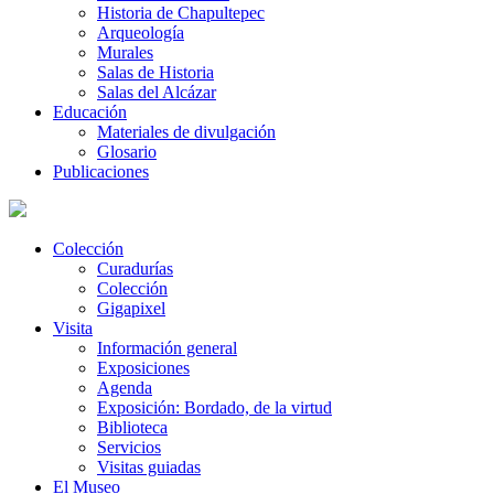
Historia de Chapultepec
Arqueología
Murales
Salas de Historia
Salas del Alcázar
Educación
Materiales de divulgación
Glosario
Publicaciones
Colección
Curadurías
Colección
Gigapixel
Visita
Información general
Exposiciones
Agenda
Exposición: Bordado, de la virtud
Biblioteca
Servicios
Visitas guiadas
El Museo