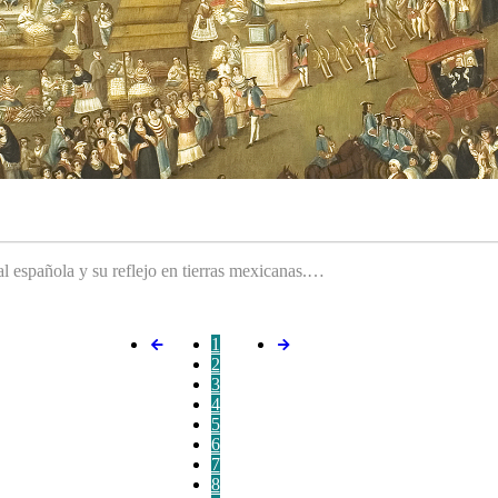
ral española y su reflejo en tierras mexicanas.…
1
2
3
4
5
6
7
8