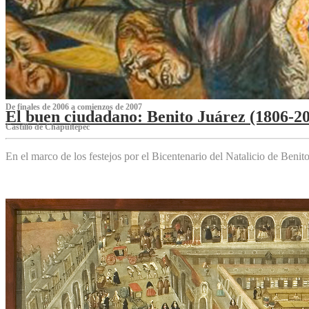
De finales de 2006 a comienzos de 2007
El buen ciudadano: Benito Juárez (1806-2
Castillo de Chapultepec
En el marco de los festejos por el Bicentenario del Natalicio de Beni