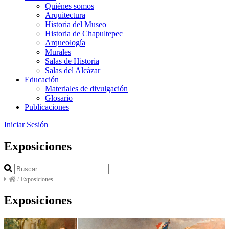
Quiénes somos
Arquitectura
Historia del Museo
Historia de Chapultepec
Arqueología
Murales
Salas de Historia
Salas del Alcázar
Educación
Materiales de divulgación
Glosario
Publicaciones
Iniciar Sesión
Exposiciones
/
Exposiciones
Exposiciones