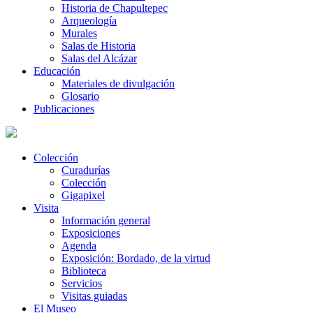
Historia de Chapultepec
Arqueología
Murales
Salas de Historia
Salas del Alcázar
Educación
Materiales de divulgación
Glosario
Publicaciones
Colección
Curadurías
Colección
Gigapixel
Visita
Información general
Exposiciones
Agenda
Exposición: Bordado, de la virtud
Biblioteca
Servicios
Visitas guiadas
El Museo