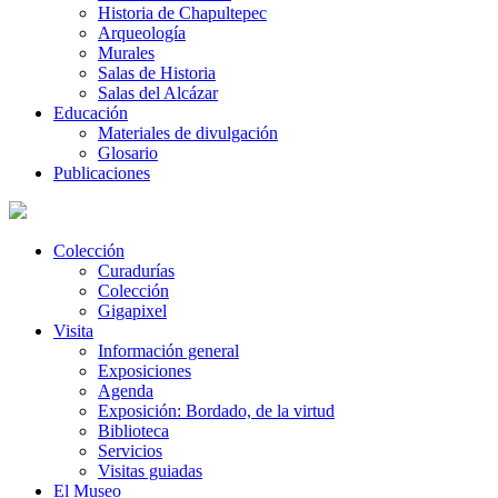
Historia de Chapultepec
Arqueología
Murales
Salas de Historia
Salas del Alcázar
Educación
Materiales de divulgación
Glosario
Publicaciones
Colección
Curadurías
Colección
Gigapixel
Visita
Información general
Exposiciones
Agenda
Exposición: Bordado, de la virtud
Biblioteca
Servicios
Visitas guiadas
El Museo