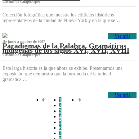
Castillo de Chapultepec
Colección fotográfica que muestra los edificios históricos
representativos de la ciudad de Nueva York y en la que se…
Ver más
De junio a octubre de 2007
Paradigmas de la Palabra. Gramáticas
indígenas de los siglos XVI, XVII, XVIII
Castillo de Chapultepec
Esta larga historia es la que ahora se exhibe. Presentamos una
exposición que demuestra que la búsqueda de la unidad
gramatical…
Ver más
1
2
3
4
5
6
7
8