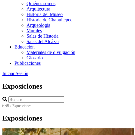
Quiénes somos
Arquitectura
Historia del Museo
Historia de Chapultepec
Arqueología
Murales
Salas de Historia
Salas del Alcázar
Educación
Materiales de divulgación
Glosario
Publicaciones
Iniciar Sesión
Exposiciones
/
Exposiciones
Exposiciones