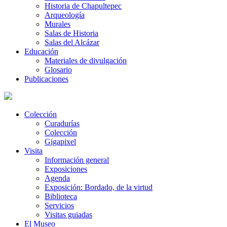
Historia de Chapultepec
Arqueología
Murales
Salas de Historia
Salas del Alcázar
Educación
Materiales de divulgación
Glosario
Publicaciones
Colección
Curadurías
Colección
Gigapixel
Visita
Información general
Exposiciones
Agenda
Exposición: Bordado, de la virtud
Biblioteca
Servicios
Visitas guiadas
El Museo