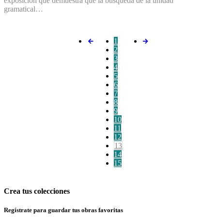
exposición que demuestra que la búsqueda de la unidad
gramatical…
1
2
3
4
5
6
7
8
9
10
11
12
13
14
15
Crea tus colecciones
Regístrate para guardar tus obras favoritas