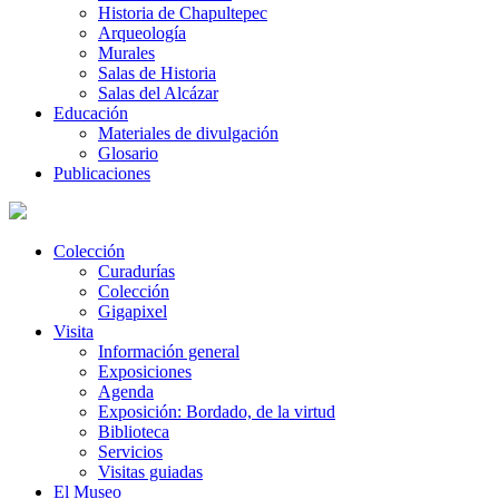
Historia de Chapultepec
Arqueología
Murales
Salas de Historia
Salas del Alcázar
Educación
Materiales de divulgación
Glosario
Publicaciones
Colección
Curadurías
Colección
Gigapixel
Visita
Información general
Exposiciones
Agenda
Exposición: Bordado, de la virtud
Biblioteca
Servicios
Visitas guiadas
El Museo