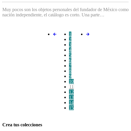
Muy pocos son los objetos personales del fundador de México como
nación independiente, el catálogo es corto. Una parte…
1
2
3
4
5
6
7
8
9
10
11
12
13
14
15
Crea tus colecciones