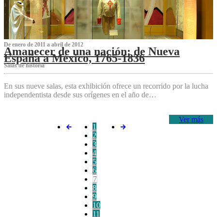
De enero de 2011 a abril de 2012
Amanecer de una nación: de Nueva
España a México, 1765-1836
Salas de historia
En sus nueve salas, esta exhibición ofrece un recorrido por la lucha
independentista desde sus orígenes en el año de…
Ver más
1
2
3
4
5
6
7
8
9
10
11