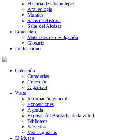
Historia de Chapultepec
Arqueología
Murales
Salas de Historia
Salas del Alcázar
Educación
Materiales de divulgación
Glosario
Publicaciones
Colección
Curadurías
Colección
Gigapixel
Visita
Información general
Exposiciones
Agenda
Exposición: Bordado, de la virtud
Biblioteca
Servicios
Visitas guiadas
El Museo