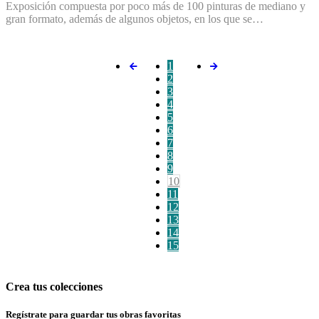
Exposición compuesta por poco más de 100 pinturas de mediano y
gran formato, además de algunos objetos, en los que se…
1
2
3
4
5
6
7
8
9
10
11
12
13
14
15
Crea tus colecciones
Regístrate para guardar tus obras favoritas