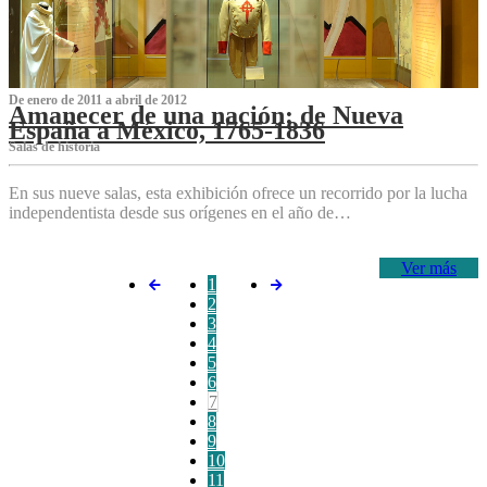
De enero de 2011 a abril de 2012
Amanecer de una nación: de Nueva
España a México, 1765-1836
Salas de historia
En sus nueve salas, esta exhibición ofrece un recorrido por la lucha
independentista desde sus orígenes en el año de…
Ver más
1
2
3
4
5
6
7
8
9
10
11