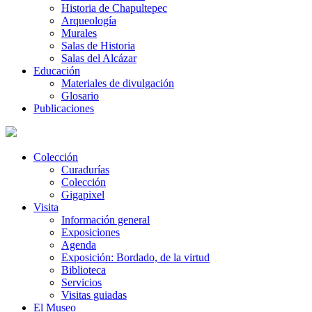
Historia de Chapultepec
Arqueología
Murales
Salas de Historia
Salas del Alcázar
Educación
Materiales de divulgación
Glosario
Publicaciones
Colección
Curadurías
Colección
Gigapixel
Visita
Información general
Exposiciones
Agenda
Exposición: Bordado, de la virtud
Biblioteca
Servicios
Visitas guiadas
El Museo