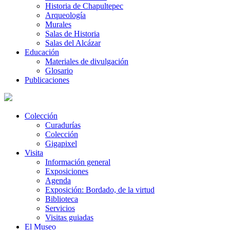
Historia de Chapultepec
Arqueología
Murales
Salas de Historia
Salas del Alcázar
Educación
Materiales de divulgación
Glosario
Publicaciones
Colección
Curadurías
Colección
Gigapixel
Visita
Información general
Exposiciones
Agenda
Exposición: Bordado, de la virtud
Biblioteca
Servicios
Visitas guiadas
El Museo