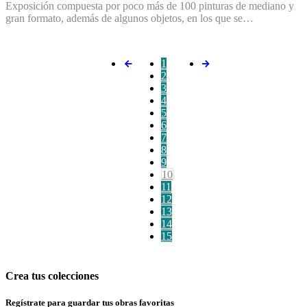
Exposición compuesta por poco más de 100 pinturas de mediano y
gran formato, además de algunos objetos, en los que se…
1
2
3
4
5
6
7
8
9
10
11
12
13
14
15
Crea tus colecciones
Regístrate para guardar tus obras favoritas