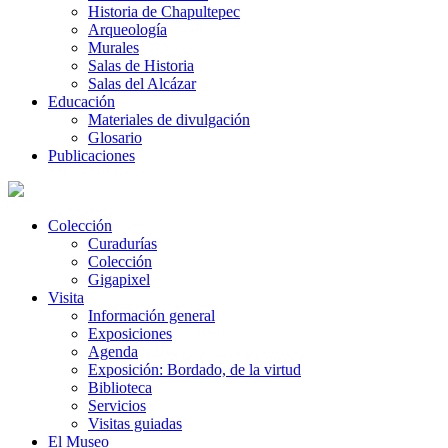
Historia de Chapultepec
Arqueología
Murales
Salas de Historia
Salas del Alcázar
Educación
Materiales de divulgación
Glosario
Publicaciones
Colección
Curadurías
Colección
Gigapixel
Visita
Información general
Exposiciones
Agenda
Exposición: Bordado, de la virtud
Biblioteca
Servicios
Visitas guiadas
El Museo