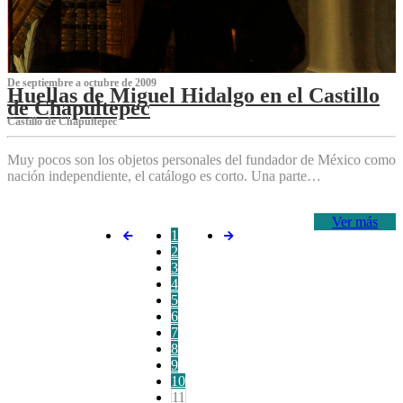
De septiembre a octubre de 2009
Huellas de Miguel Hidalgo en el Castillo
de Chapultepec
Castillo de Chapultepec
Muy pocos son los objetos personales del fundador de México como
nación independiente, el catálogo es corto. Una parte…
Ver más
1
2
3
4
5
6
7
8
9
10
11