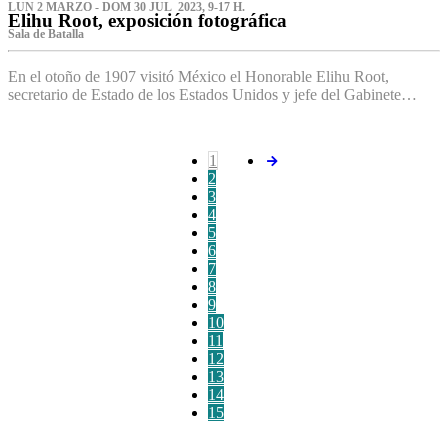
LUN 2 MARZO - DOM 30 JUL 2023, 9-17 H.
Elihu Root, exposición fotográfica
Sala de Batalla
En el otoño de 1907 visitó México el Honorable Elihu Root,
secretario de Estado de los Estados Unidos y jefe del Gabinete…
1
2
3
4
5
6
7
8
9
10
11
12
13
14
15