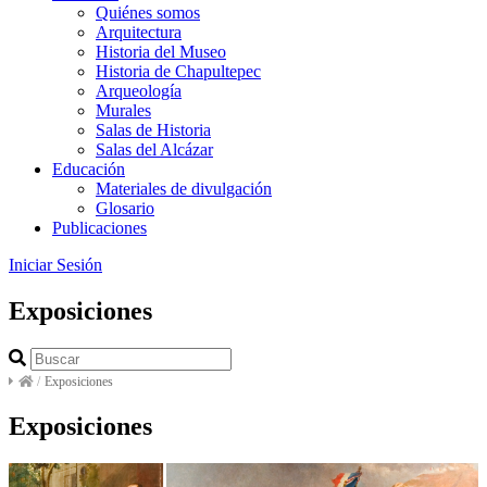
Quiénes somos
Arquitectura
Historia del Museo
Historia de Chapultepec
Arqueología
Murales
Salas de Historia
Salas del Alcázar
Educación
Materiales de divulgación
Glosario
Publicaciones
Iniciar Sesión
Exposiciones
/
Exposiciones
Exposiciones