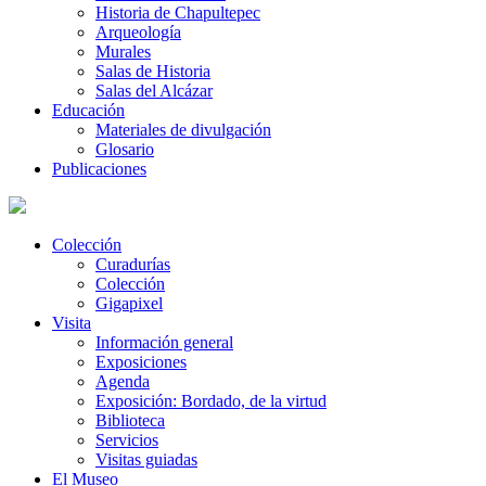
Historia de Chapultepec
Arqueología
Murales
Salas de Historia
Salas del Alcázar
Educación
Materiales de divulgación
Glosario
Publicaciones
Colección
Curadurías
Colección
Gigapixel
Visita
Información general
Exposiciones
Agenda
Exposición: Bordado, de la virtud
Biblioteca
Servicios
Visitas guiadas
El Museo