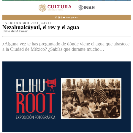
ENERO A ABRIL 2023 , 9-17 H.
Nezahualcóyotl, el rey y el agua
Patio del Alcázar
¿Alguna vez te has preguntado de dónde viene el agua que abastece
a la Ciudad de México? ¿Sabías que durante mucho…