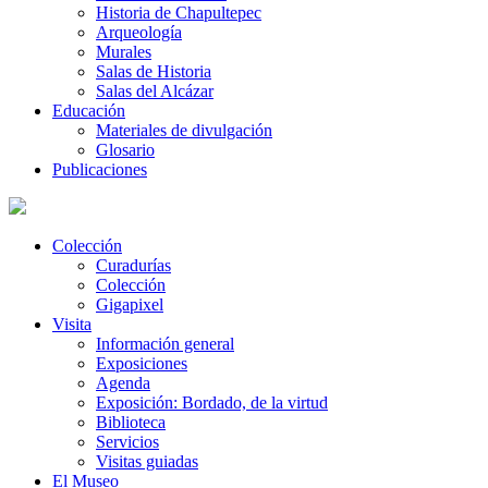
Historia de Chapultepec
Arqueología
Murales
Salas de Historia
Salas del Alcázar
Educación
Materiales de divulgación
Glosario
Publicaciones
Colección
Curadurías
Colección
Gigapixel
Visita
Información general
Exposiciones
Agenda
Exposición: Bordado, de la virtud
Biblioteca
Servicios
Visitas guiadas
El Museo