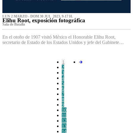
LUN 2 MARZO - DOM 30 JUL 2023, 9-17 H.
Elihu Root, exposición fotográfica
Sala de Batalla
En el otoño de 1907 visitó México el Honorable Elihu Root,
secretario de Estado de los Estados Unidos y jefe del Gabinete…
1
2
3
4
5
6
7
8
9
10
11
12
13
14