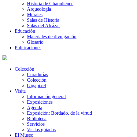
Historia de Chapultepec
Arqueología
Murales
Salas de Historia
Salas del Alcázar
Educación
Materiales de divulgación
Glosario
Publicaciones
Colección
Curadurías
Colección
Gigapixel
Visita
Información general
Exposiciones
Agenda
Exposición: Bordado, de la virtud
Biblioteca
Servicios
Visitas guiadas
El Museo