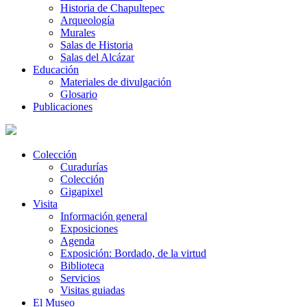
Historia de Chapultepec
Arqueología
Murales
Salas de Historia
Salas del Alcázar
Educación
Materiales de divulgación
Glosario
Publicaciones
Colección
Curadurías
Colección
Gigapixel
Visita
Información general
Exposiciones
Agenda
Exposición: Bordado, de la virtud
Biblioteca
Servicios
Visitas guiadas
El Museo