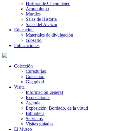
Historia de Chapultepec
Arqueología
Murales
Salas de Historia
Salas del Alcázar
Educación
Materiales de divulgación
Glosario
Publicaciones
Colección
Curadurías
Colección
Gigapixel
Visita
Información general
Exposiciones
Agenda
Exposición: Bordado, de la virtud
Biblioteca
Servicios
Visitas guiadas
El Museo